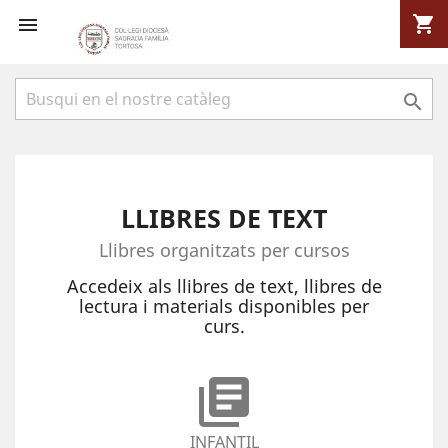
shopping_cart



LLIBRES DE TEXT
Llibres organitzats per cursos
Accedeix als llibres de text, llibres de
lectura i materials disponibles per
curs.
library_books
INFANTIL