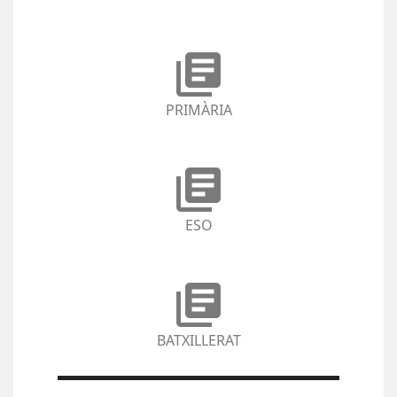
library_books
PRIMÀRIA
library_books
ESO
library_books
BATXILLERAT